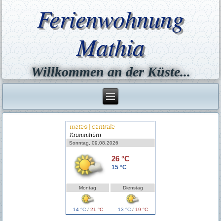
Ferienwohnung
Mathia
Willkommen an der Küste...
meteo | centrale
Krummhörn
Sonntag, 09.08.2026
26 °C
15 °C
Montag
Dienstag
14 °C
/
21 °C
13 °C
/
19 °C