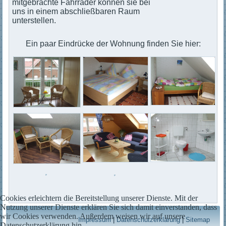
mitgebrachte Fahrräder können sie bei
uns in einem abschließbaren Raum
unterstellen.
Ein paar Eindrücke der Wohnung finden Sie hier:
Cookies erleichtern die Bereitstellung unserer Dienste. Mit der
Nutzung unserer Dienste erklären Sie sich damit einverstanden, dass
wir Cookies verwenden. Außerdem weisen wir auf unsere
Impressum
|
Datenschutzerklärung
|
Sitemap
Datenschutzerklärung hin.